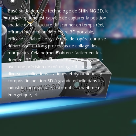
Basé sur la dernière technologie de SHINING 3D, le
tracker optique est capable de capturer la position
spatiale de la structure du scanner en temps réel,
offrant une solution de mesure 3D portable,
efficace et fiable. Le système aide l’opérateur à se
débarrasser du long processus de collage des
marqueurs. Cela permet d’obtenir facilement les
données 3D d’objets de taille moyenne à grande
avec une précision de métrologie. Il convient à
diverses applications statiques et dynamiques, y
compris l’inspection 3D à grande échelle dans les
industries aérospatiale, automobile, maritime et
énergétique, etc.