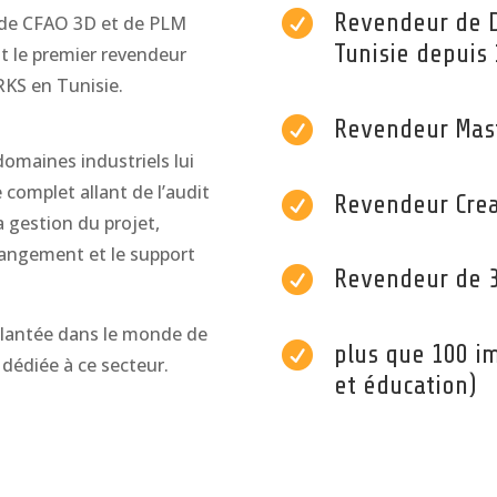

Revendeur de 
s de CFAO 3D et de PLM
Tunisie depuis
t le premier revendeur
KS en Tunisie.

Revendeur Mas
domaines industriels lui
 complet allant de l’audit

Revendeur Cre
a gestion du projet,
angement et le support

Revendeur de 3
plantée dans le monde de

plus que 100 im
 dédiée à ce secteur.
et éducation)