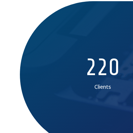
220
Clients