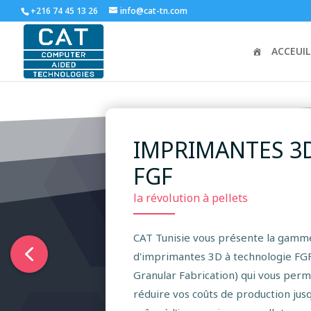
+216 74 45 13 26
info@cat-tn.com
ACCEUIL
IMPRIMANTES 3
FGF
la révolution à pellets
CAT Tunisie vous présente la gam
d'imprimantes 3D à technologie FG
Granular Fabrication) qui vous per
réduire vos coûts de production jus