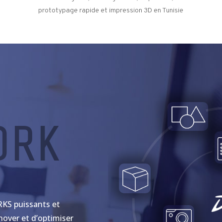
prototypage rapide et impression 3D en Tunisie
ORK
KS puissants et
nover et d’optimiser