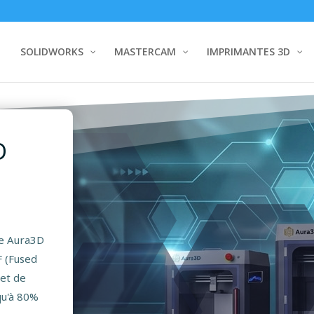
SOLIDWORKS
MASTERCAM
IMPRIMANTES 3D
D
me Aura3D
F (Fused
met de
qu'à 80%