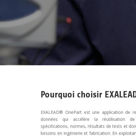
Pourquoi choisir EXALEAD
EXALEAD® OnePart est une application de rec
données qui accélère la réutilisation de
spécifications, normes, résultats de tests et 
besoins en ingénierie et fabrication. En exploita