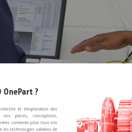
 OnePart ?
herche et d’exploration des
 vos pièces, conceptions,
données connexes pour tous vos
nt les technologies validées de