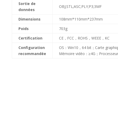
Sortie de
OBJ;STL;ASC;PLY;P3;3MF
données
Dimensions
108mm*110mm*237mm
Poids
703g
Certification
CE，FCC，ROHS，WEEE，KC
Configuration
OS：Win10，64 bit；Carte graphiq
recommandée
Mémoire vidéo：≥4G；Processe