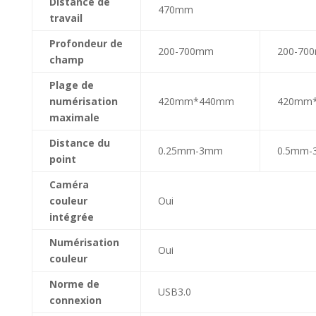
Distance de
470mm
travail
Profondeur de
200-700mm
200-70
champ
Plage de
numérisation
420mm*440mm
420mm
maximale
Distance du
0.25mm-3mm
0.5mm
point
Caméra
couleur
Oui
intégrée
Numérisation
Oui
couleur
Norme de
USB3.0
connexion