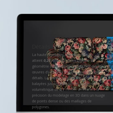
Détails fins
La haute résolution impressionnante
atteint
0,25
mm. EinScan H capture la
géométrie complète des objets tels que les
œuvres d’art ou les meubles avec de fins
détails. La grande précision de données
balayées jusqu’à
0,05
mm et la précision
volumétrique de
0,1
mm/m améliorent la
précision du modelage en 3D dans un nuage
de points dense ou des maillages de
polygones.